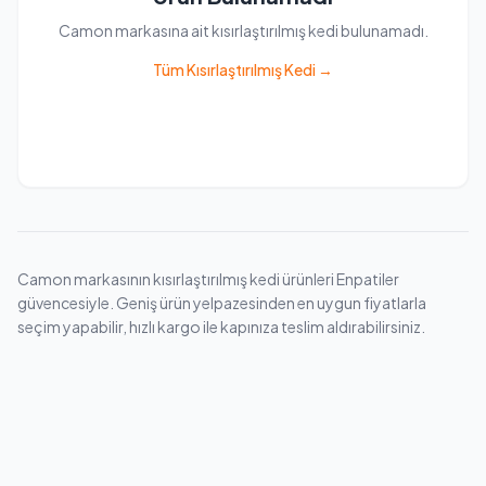
Camon markasına ait kısırlaştırılmış kedi bulunamadı.
Tüm Kısırlaştırılmış Kedi →
Camon markasının kısırlaştırılmış kedi ürünleri Enpatiler
güvencesiyle. Geniş ürün yelpazesinden en uygun fiyatlarla
seçim yapabilir, hızlı kargo ile kapınıza teslim aldırabilirsiniz.