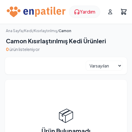
Yardım
Ana Sayfa
/
Kedi
/
Kısırlaştırılmış
/
Camon
Camon Kısırlaştırılmış Kedi Ürünleri
0
ürün listeleniyor
📦
Ürün Bulunamadı