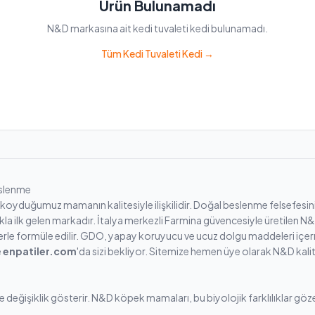
Ürün Bulunamadı
N&D markasına ait kedi tuvaleti kedi bulunamadı.
Tüm Kedi Tuvaleti Kedi →
eslenme
koyduğumuz mamanın kalitesiyle ilişkilidir. Doğal beslenme felsefesini 
a ilk gelen markadır. İtalya merkezli Farmina güvencesiyle üretilen N&
lerle formüle edilir. GDO, yapay koruyucu ve ucuz dolgu maddeleri içe
e
enpatiler.com
'da sizi bekliyor. Sitemize hemen üye olarak N&D kali
e değişiklik gösterir. N&D köpek mamaları, bu biyolojik farklılıklar göz