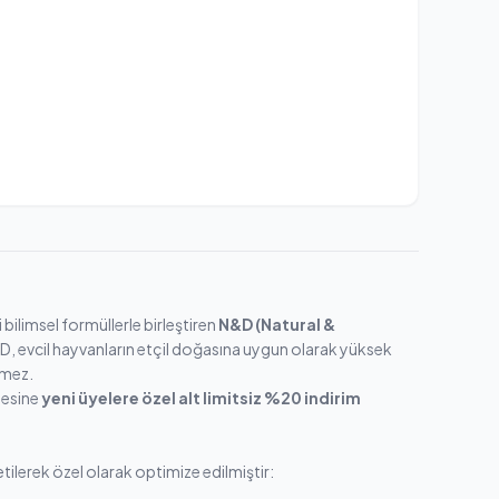
bilimsel formüllerle birleştiren
N&D (Natural &
D, evcil hayvanların etçil doğasına uygun olarak yüksek
rmez.
tesine
yeni üyelere özel alt limitsiz %20 indirim
etilerek özel olarak optimize edilmiştir: