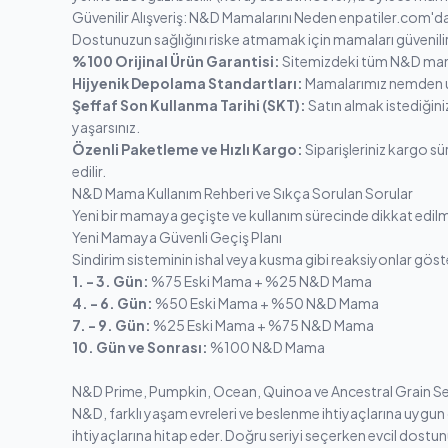
Güvenilir Alışveriş: N&D Mamalarını Neden enpatiler.com'da
Dostunuzun sağlığını riske atmamak için mamaları güvenilir
%100 Orijinal Ürün Garantisi:
Sitemizdeki tüm N&D mamalar
Hijyenik Depolama Standartları:
Mamalarımız nemden uz
Şeffaf Son Kullanma Tarihi (SKT):
Satın almak istediğin
yaşarsınız.
Özenli Paketleme ve Hızlı Kargo:
Siparişleriniz kargo s
edilir.
N&D Mama Kullanım Rehberi ve Sıkça Sorulan Sorular
Yeni bir mamaya geçişte ve kullanım sürecinde dikkat edil
Yeni Mamaya Güvenli Geçiş Planı
Sindirim sisteminin ishal veya kusma gibi reaksiyonlar gös
1. - 3. Gün:
%75 Eski Mama + %25 N&D Mama
4. - 6. Gün:
%50 Eski Mama + %50 N&D Mama
7. - 9. Gün:
%25 Eski Mama + %75 N&D Mama
10. Gün ve Sonrası:
%100 N&D Mama
N&D Prime, Pumpkin, Ocean, Quinoa ve Ancestral Grain Seri
N&D, farklı yaşam evreleri ve beslenme ihtiyaçlarına uygun ola
ihtiyaçlarına hitap eder. Doğru seriyi seçerken evcil dostun