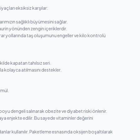
yaçları eksiksiz karşılar:
arımızın sağlıklı büyümesini sağlar.
urin yönünden zengin içeriklerdir.
r yollarında taş oluşumunu engeller ve kilo kontrolü
ilde kapatan tahılsız seri.
la kolayca atılmasını destekler.
rmül.
boyu dengeli salınarak obezite ve diyabet riski önlenir.
a enjekte edilir. Bu sayede vitaminler değerini
nlar kullanılır. Paketleme esnasında oksijen boşaltılarak