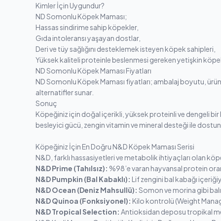
Kimler İçin Uygundur?
ND Somonlu Köpek Maması;
Hassas sindirime sahip köpekler,
Gıda intoleransı yaşayan dostlar,
Deri ve tüy sağlığını desteklemek isteyen köpek sahipleri,
Yüksek kaliteli proteinle beslenmesi gereken yetişkin köpekler
ND Somonlu Köpek Maması Fiyatları
ND Somonlu Köpek Maması
fiyatları; ambalaj boyutu, ürün
alternatifler sunar.
Sonuç
Köpeğiniz için doğal içerikli, yüksek proteinli ve dengeli b
besleyici gücü, zengin vitamin ve mineral desteği ile dostun
Köpeğiniz İçin En Doğru N&D Köpek Maması Serisi
N&D, farklı hassasiyetleri ve metabolik ihtiyaçları olan köpek
N&D Prime (Tahılsız):
%98’e varan hayvansal protein oranıy
N&D Pumpkin (Bal Kabaklı):
Lif zengini bal kabağı içeriği
N&D Ocean (Deniz Mahsullü):
Somon ve morina gibi balık
N&D Quinoa (Fonksiyonel):
Kilo kontrolü (Weight Managem
N&D Tropical Selection:
Antioksidan deposu tropikal meyve