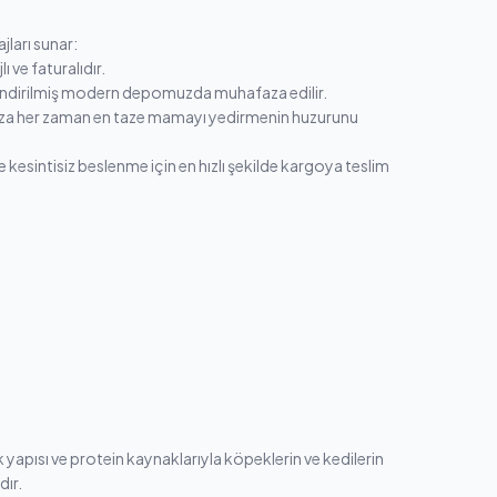
ları sunar:
 ve faturalıdır.
ndirilmiş modern depomuzda muhafaza edilir.
unuza her zaman en taze mamayı yedirmenin huzurunu
kesintisiz beslenme için en hızlı şekilde kargoya teslim
ik yapısı ve protein kaynaklarıyla köpeklerin ve kedilerin
dır.