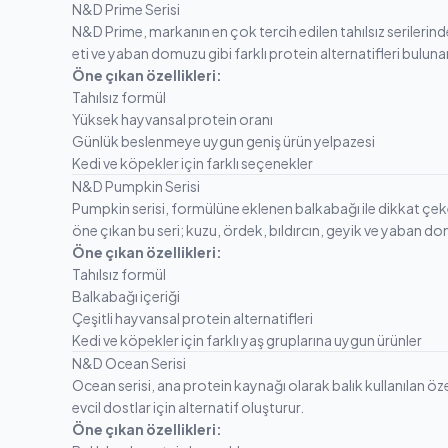
N&D Prime Serisi
N&D Prime, markanın en çok tercih edilen tahılsız serilerin
eti ve yaban domuzu gibi farklı protein alternatifleri bulunan P
Öne çıkan özellikleri:
Tahılsız formül
Yüksek hayvansal protein oranı
Günlük beslenmeye uygun geniş ürün yelpazesi
Kedi ve köpekler için farklı seçenekler
N&D Pumpkin Serisi
Pumpkin serisi, formülüne eklenen balkabağı ile dikkat çeker
öne çıkan bu seri; kuzu, ördek, bıldırcın, geyik ve yaban do
Öne çıkan özellikleri:
Tahılsız formül
Balkabağı içeriği
Çeşitli hayvansal protein alternatifleri
Kedi ve köpekler için farklı yaş gruplarına uygun ürünler
N&D Ocean Serisi
Ocean serisi, ana protein kaynağı olarak balık kullanılan öze
evcil dostlar için alternatif oluşturur.
Öne çıkan özellikleri: