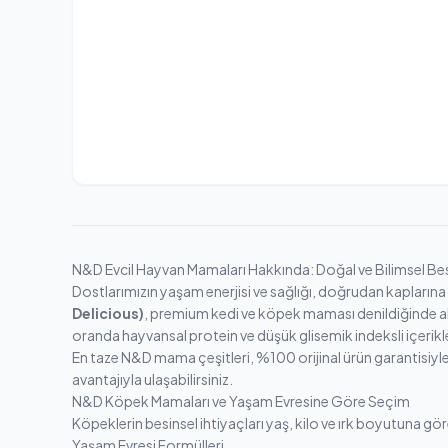
N&D Evcil Hayvan Mamaları Hakkında: Doğal ve Bilimsel B
Dostlarımızın yaşam enerjisi ve sağlığı, doğrudan kaplarına 
Delicious)
, premium kedi ve köpek maması denildiğinde akl
oranda hayvansal protein ve düşük glisemik indeksli içerik
En taze N&D mama çeşitleri, %100 orijinal ürün garantisiyl
avantajıyla ulaşabilirsiniz.
N&D Köpek Mamaları ve Yaşam Evresine Göre Seçim
Köpeklerin besinsel ihtiyaçları yaş, kilo ve ırk boyutuna gör
Yaşam Evresi Formülleri