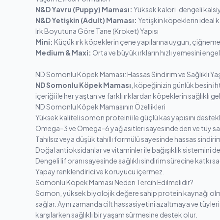
N&D Yavru (Puppy) Maması:
Yüksek kalori, dengeli kals
N&D Yetişkin (Adult) Maması:
Yetişkin köpeklerin ideal ka
Irk Boyutuna Göre Tane (Kroket) Yapısı
Mini:
Küçük ırk köpeklerin çene yapılarına uygun, çiğnemey
Medium & Maxi:
Orta ve büyük ırkların hızlı yemesini enge
ND Somonlu Köpek Maması: Hassas Sindirim ve Sağlıklı Y
ND Somonlu Köpek Maması
, köpeğinizin günlük besin ih
içeriği ile her yaştan ve farklı ırklardan köpeklerin sağlıklı
ND Somonlu Köpek Mamasının Özellikleri
Yüksek kaliteli somon proteini ile güçlü kas yapısını destekl
Omega-3 ve Omega-6 yağ asitleri sayesinde deri ve tüy sa
Tahılsız veya düşük tahıllı formülü sayesinde hassas sindir
Doğal antioksidanlar ve vitaminler ile bağışıklık sistemini d
Dengeli lif oranı sayesinde sağlıklı sindirim sürecine katkı sa
Yapay renklendirici ve koruyucu içermez.
Somonlu Köpek Maması Neden Tercih Edilmelidir?
Somon, yüksek biyolojik değere sahip protein kaynağı olması
sağlar. Aynı zamanda cilt hassasiyetini azaltmaya ve tüyle
karşılarken sağlıklı bir yaşam sürmesine destek olur.