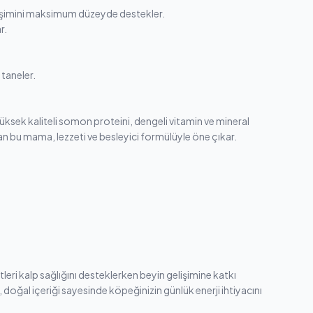
elişimini maksimum düzeyde destekler.
r.
 taneler.
Yüksek kaliteli somon proteini, dengeli vitamin ve mineral
 olan bu mama, lezzeti ve besleyici formülüyle öne çıkar.
eri kalp sağlığını desteklerken beyin gelişimine katkı
oğal içeriği sayesinde köpeğinizin günlük enerji ihtiyacını