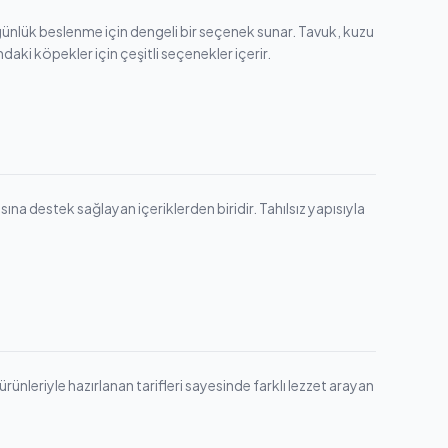
günlük beslenme için dengeli bir seçenek sunar. Tavuk, kuzu
ındaki köpekler için çeşitli seçenekler içerir.
na destek sağlayan içeriklerden biridir. Tahılsız yapısıyla
rünleriyle hazırlanan tarifleri sayesinde farklı lezzet arayan