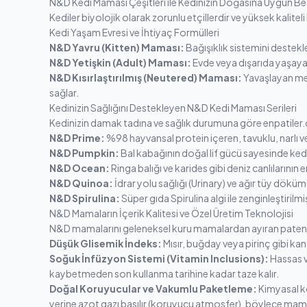
N&D Kedi Maması Çeşitleri ile Kedinizin Doğasına Uygun B
Kediler biyolojik olarak zorunlu etçillerdir ve yüksek kalitel
Kedi Yaşam Evresi ve İhtiyaç Formülleri
N&D Yavru (Kitten) Maması:
Bağışıklık sistemini destekle
N&D Yetişkin (Adult) Maması:
Evde veya dışarıda yaşayan
N&D Kısırlaştırılmış (Neutered) Maması:
Yavaşlayan met
sağlar.
Kedinizin Sağlığını Destekleyen N&D Kedi Maması Serileri
Kedinizin damak tadına ve sağlık durumuna göre enpatiler.c
N&D Prime:
%98 hayvansal protein içeren, tavuklu, narlı vey
N&D Pumpkin:
Bal kabağının doğal lif gücü sayesinde kedi
N&D Ocean:
Ringa balığı ve karides gibi deniz canlılarının en 
N&D Quinoa:
İdrar yolu sağlığı (Urinary) ve ağır tüy dökü
N&D Spirulina:
Süper gıda Spirulina algi ile zenginleştiril
N&D Mamaların İçerik Kalitesi ve Özel Üretim Teknolojisi
N&D mamalarını geleneksel kuru mamalardan ayıran patentli t
Düşük Glisemik İndeks:
Mısır, buğday veya pirinç gibi kan
Soğuk İnfüzyon Sistemi (Vitamin Inclusions):
Hassas v
kaybetmeden son kullanma tarihine kadar taze kalır.
Doğal Koruyucular ve Vakumlu Paketleme:
Kimyasal ko
yerine azot gazı basılır (koruyucu atmosfer), böylece mam