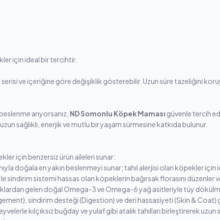
 için ideal bir tercihtir.
 serisi ve içeriğine göre değişiklik gösterebilir. Uzun süre tazeliğini k
ir beslenme arıyorsanız,
ND Somonlu Köpek Maması
güvenle tercih e
uzun sağlıklı, enerjik ve mutlu bir yaşam sürmesine katkıda bulunur.
ler için benzersiz ürün aileleri sunar:
la doğala en yakın beslenmeyi sunar; tahıl alerjisi olan köpekler için i
yle sindirim sistemi hassas olan köpeklerin bağırsak florasını düzenler ve
lardan gelen doğal Omega-3 ve Omega-6 yağ asitleriyle tüy dökülmesini 
ent), sindirim desteği (Digestion) ve deri hassasiyeti (Skin & Coat) gibi
lerle kılçıksız buğday ve yulaf gibi atalık tahılları birleştirerek uzun s