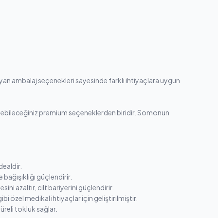
oruyan ambalaj seçenekleri sayesinde farklı ihtiyaçlara uygun
debileceğiniz premium seçeneklerden biridir. Somonun
dealdir.
 bağışıklığı güçlendirir.
azaltır, cilt bariyerini güçlendirir.
 özel medikal ihtiyaçlar için geliştirilmiştir.
üreli tokluk sağlar.