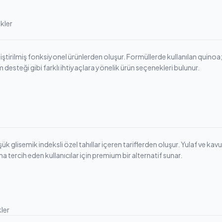
kler
ştirilmiş fonksiyonel ürünlerden oluşur. Formüllerde kullanılan quinoa; li
im desteği gibi farklı ihtiyaçlara yönelik ürün seçenekleri bulunur.
glisemik indeksli özel tahıllar içeren tariflerden oluşur. Yulaf ve kavuz
a tercih eden kullanıcılar için premium bir alternatif sunar.
ler