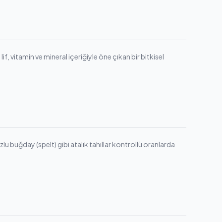
f, vitamin ve mineral içeriğiyle öne çıkan bir bitkisel
lu buğday (spelt) gibi atalık tahıllar kontrollü oranlarda