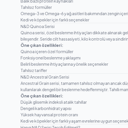
Balık bazlı protein kaynakları
Tahılsız formüller
Omega-3 ve Omega-6 yağ asitleri bakımından zengin içeri
Kedi ve köpekler için farklı seçenekler
N&D Quinoa Serisi
Quinoa serisi, özel beslenme ihtiyaçları dikkate alınarak geli
bileşendir. Seride cilt hassasiyeti, kilo kontrolü veya sindir
Öne çıkan özellikleri:
Quinoa içeren özel formüller
Fonksiyonel beslenme yaklaşımı
Belirli beslenme ihtiyaçlarına yönelik seçenekler
Tahılsız tarifler
N&D Ancestral Grain Serisi
Ancestral Grain serisi, tamamen tahılsız olmayan ancak düşük 
kullanılarak dengeli bir beslenme hedeflenmiştir. Tahıllı mam
Öne çıkan özellikleri:
Düşük glisemik indeksli atalık tahıllar
Dengeli karbonhidrat yapısı
Yüksek hayvansal protein oranı
Kedi ve köpekler için farklı yaşam evrelerine uygun seçenek
Hangi N&D Serisi Tercih Edilmeli?