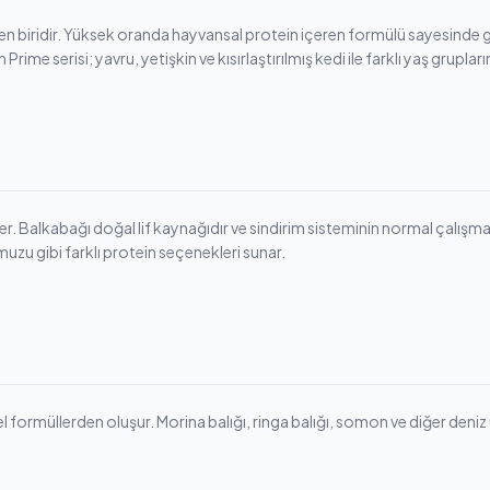
den biridir. Yüksek oranda hayvansal protein içeren formülü sayesinde 
rime serisi; yavru, yetişkin ve kısırlaştırılmış kedi ile farklı yaş gruplar
. Balkabağı doğal lif kaynağıdır ve sindirim sisteminin normal çalışması
muzu gibi farklı protein seçenekleri sunar.
l formüllerden oluşur. Morina balığı, ringa balığı, somon ve diğer deniz ü