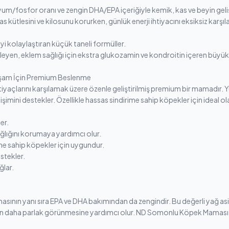
iyum/fosfor oranı ve zengin DHA/EPA içeriğiyle kemik, kas ve beyin g
s kütlesini ve kilosunu korurken, günlük enerji ihtiyacını eksiksiz karşıla
i kolaylaştıran küçük taneli formüller.
lleyen, eklem sağlığı için ekstra glukozamin ve kondroitin içeren büyük
aşam İçin Premium Beslenme
tiyaçlarını karşılamak üzere özenle geliştirilmiş premium bir mamadır. 
 gelişimini destekler. Özellikle hassas sindirime sahip köpekler için ideal
er.
ğlığını korumaya yardımcı olur.
ime sahip köpekler için uygundur.
estekler.
ğlar.
nın yanı sıra EPA ve DHA bakımından da zengindir. Bu değerli yağ asitl
rin daha parlak görünmesine yardımcı olur. ND Somonlu Köpek Maması, d