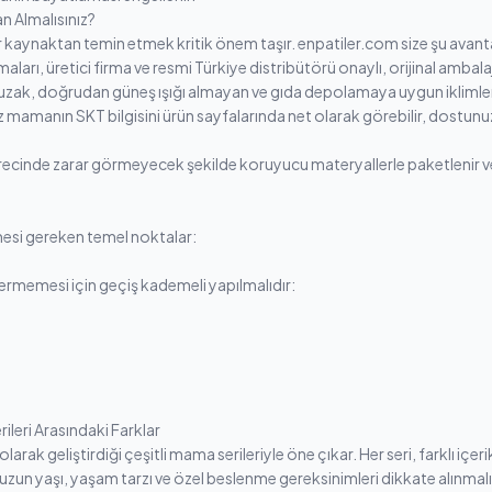
n Almalısınız?
 kaynaktan temin etmek kritik önem taşır. enpatiler.com size şu avantaj
ı, üretici firma ve resmi Türkiye distribütörü onaylı, orijinal ambalajlı
ak, doğrudan güneş ışığı almayan ve gıda depolamaya uygun iklimle
iz mamanın SKT bilgisini ürün sayfalarında net olarak görebilir, dost
ürecinde zarar görmeyecek şekilde koruyucu materyallerle paketlenir ve 
mesi gereken temel noktalar:
termemesi için geçiş kademeli yapılmalıdır:
leri Arasındaki Farklar
rak geliştirdiği çeşitli mama serileriyle öne çıkar. Her seri, farklı içer
uzun yaşı, yaşam tarzı ve özel beslenme gereksinimleri dikkate alınmalı