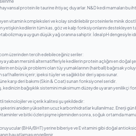
eslenme
i hayvansal protein ile taurine ihtiyaç duyarlar. N&D kedi mamaları bu ihti
yen vitamin kompleksleri ve kolay sindirilebilir proteinlerle minik dostl
 yetişkin kedilerin tüm kas, göz ve kalp fonksiyonlarını destekleyen ta
abolizmaya uygun düşük yağ oranına sahiptir. İdeal pH dengesiyle idra
om üzerinden tercih edebileceğiniz seriler:
a yaban mersinli alternatifleriyle kedilerin protein açlığını en doğal şek
lerin en büyük problemi olan tüy yumaklarının (hairball) bağırsak yoluy
saf hallerini içerir; ipeksi tüyler ve sağlıklı bir deri yapısı sunar.
müne karşı deri bakımı (Skin & Coat) sunan fonksiyonel seridir.
miş, kedinizin bağışıklık sistemini maksimum düzeyde uyaran yenilikçi fo
eknolojiler ve içerik kalitesi şu şekildedir:
 şekerini aniden yükselten ucuz karbonhidratlar kullanılmaz. Enerji gün 
itaminler ve bitki özleri pişme işleminden sonra, soğuk ortamda mamay
ruyucular (BHA/BHT) yerine biberiye ve E vitamini gibi doğal antioksida
anın bayatlaması engellenir.