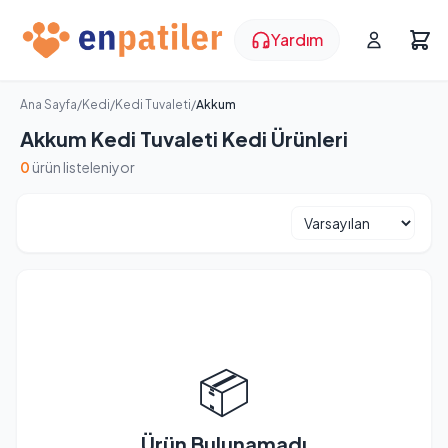
Yardım
Ana Sayfa
/
Kedi
/
Kedi Tuvaleti
/
Akkum
Akkum Kedi Tuvaleti Kedi Ürünleri
0
ürün listeleniyor
📦
Ürün Bulunamadı