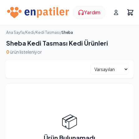
Yardım
Ana Sayfa
/
Kedi
/
Kedi Tasması
/
Sheba
Sheba Kedi Tasması Kedi Ürünleri
0
ürün listeleniyor
📦
Ürün Bulunamadı