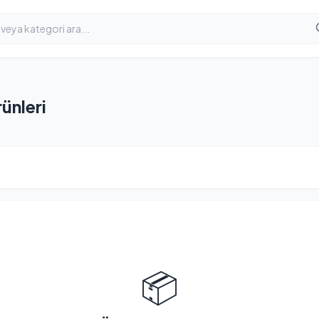
ünleri
📦