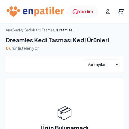
Yardım
Ana Sayfa
/
Kedi
/
Kedi Tasması
/
Dreamies
Dreamies Kedi Tasması Kedi Ürünleri
0
ürün listeleniyor
📦
Ürün Bulunamadı