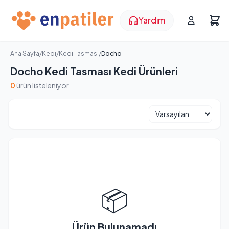
Yardım
Ana Sayfa
/
Kedi
/
Kedi Tasması
/
Docho
Docho Kedi Tasması Kedi Ürünleri
0
ürün listeleniyor
📦
Ürün Bulunamadı