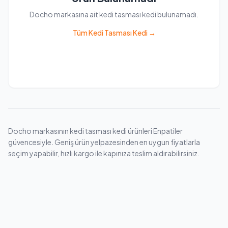
Docho markasına ait kedi tasması kedi bulunamadı.
Tüm Kedi Tasması Kedi →
Docho markasının kedi tasması kedi ürünleri Enpatiler
güvencesiyle. Geniş ürün yelpazesinden en uygun fiyatlarla
seçim yapabilir, hızlı kargo ile kapınıza teslim aldırabilirsiniz.