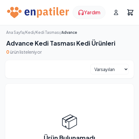
Yardım
Ana Sayfa
/
Kedi
/
Kedi Tasması
/
Advance
Advance Kedi Tasması Kedi Ürünleri
0
ürün listeleniyor
📦
Ürün Bulunamadı