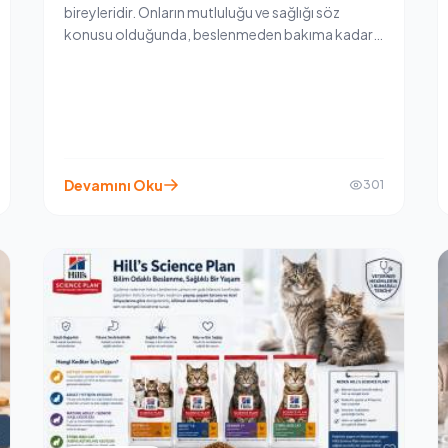
bireyleridir. Onların mutluluğu ve sağlığı söz
konusu olduğunda, beslenmeden bakıma kadar
her detaya dikkat ederiz. Ancak bir kedi sahibinin
evdeki konforunu ve kedisinin sağlığını doğrudan
etkileyen en önemli unsurlardan biri şüphesiz
doğru kedi kumu seçimidir.
Devamını Oku
301