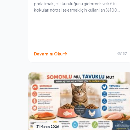
parlatmak, cilt kuruluğunu gidermek ve kötü
kokuları nötralize etmek için kullanılan %100
doğal içerikli bir bakım ürünüdür. Palmarosa,
tarçın, neem, çay ağacı ve lavanta yağlarından
oluşan özel formülüyle evcil dostunuzun hijyen ve
bakım rutinini doğal yollarla destekler.
Devamını Oku
187
31 Mayıs 2026