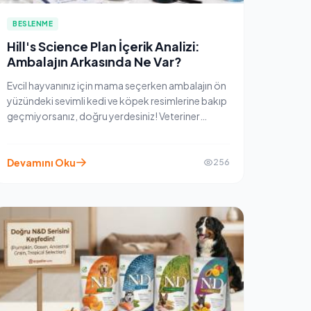
BESLENME
Hill's Science Plan İçerik Analizi:
Ambalajın Arkasında Ne Var?
Evcil hayvanınız için mama seçerken ambalajın ön
yüzündeki sevimli kedi ve köpek resimlerine bakıp
geçmiyorsanız, doğru yerdesiniz! Veteriner
hekimlerin en çok önerdiği markalardan biri olan
Hill's Science Plan, formüllerini tamamen bilimsel
verilere ve optimize edilmiş besin değerlerine
Devamını Oku
256
dayandırıyor.