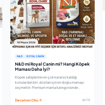
18 Mayıs 2026
N&D
ROYAL CANIN
N&D mi Royal Canin mi? Hangi Köpek
Maması Daha İyi?
Köpek sahiplerinin en çok kararsız kaldığı
konulardan biri, dostları için en doğru mamayı
seçmektir. Premium mama kategorisinde
adından sıkça söz ettiren iki dev marka var: N&D
(Natural & Delicious) ve Royal Canin.
Devamını Oku
178