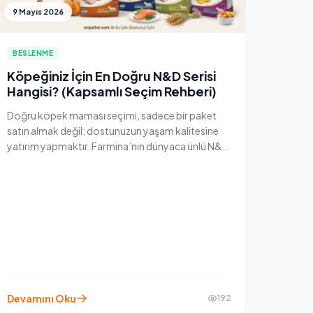
9 Mayıs 2026
BESLENME
Köpeğiniz İçin En Doğru N&D Serisi
Hangisi? (Kapsamlı Seçim Rehberi)
Doğru köpek maması seçimi, sadece bir paket
satın almak değil; dostunuzun yaşam kalitesine
yatırım yapmaktır. Farmina’nın dünyaca ünlü N&D
serileri, her köpeğin metabolik ihtiyacına göre
özel olarak formüle edilmiştir. Peki, köpeğinizin
yaşına, kilosuna veya özel sağlık durumuna göre
hangi N&D mamasını seçmelisiniz?
Devamını Oku
192