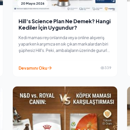
20 Mayıs 2026
Hill's Science Plan Ne Demek? Hangi
Kediler İçin Uygundur?
Kedi maması reyonlarında veya online alışveriş
yaparken karşımıza en sık çıkan markalardan biri
şüphesiz Hill's. Peki, ambalajların üzerinde gururla
taşınan "Hill's Science Plan ne demek" ve bu
mamaları diğerlerinden ayıran şey ne?
Devamını Oku
339