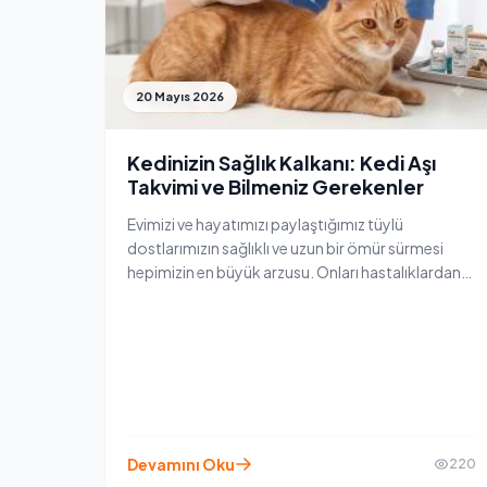
20 Mayıs 2026
Kedinizin Sağlık Kalkanı: Kedi Aşı
Takvimi ve Bilmeniz Gerekenler
Evimizi ve hayatımızı paylaştığımız tüylü
dostlarımızın sağlıklı ve uzun bir ömür sürmesi
hepimizin en büyük arzusu. Onları hastalıklardan
korumanın en etkili ve hayati yolu ise düzenli bir aşı
takvimi takip etmekten geçiyor. "Kedim evden
hiç çıkmıyor, aşıya gerek var mı?" ya da "Hangi aşı
ne zaman yapılmalı?" gibi sorular kafanızı
karıştırıyorsa, enpatiler.com olarak sizler için
rehber niteliğinde bir kedi aşı rehberi hazırladık!
Devamını Oku
220