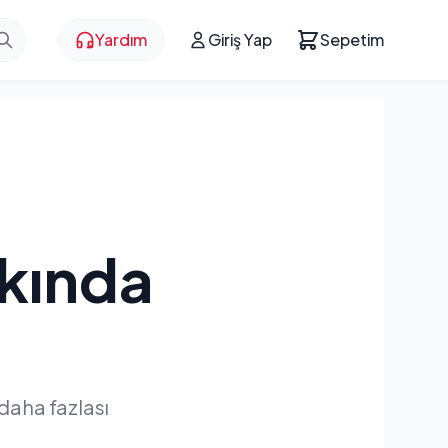
Yardım
Giriş Yap
Sepetim
kkında
daha fazlası