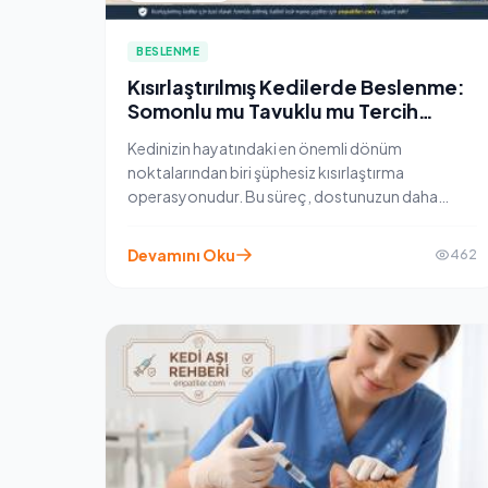
BESLENME
Kısırlaştırılmış Kedilerde Beslenme:
Somonlu mu Tavuklu mu Tercih
Edilmeli?
Kedinizin hayatındaki en önemli dönüm
noktalarından biri şüphesiz kısırlaştırma
operasyonudur. Bu süreç, dostunuzun daha
sakin ve uzun bir ömür yaşamasına katkı sağlasa
da, metabolizmasında ve hormon dengesinde
Devamını Oku
462
çok ciddi değişimleri beraberinde getirir.
Operasyon sonrasında kedilerin enerji ihtiyacı
azalırken, iştahları tam tersi bir ivmeyle artabilir.