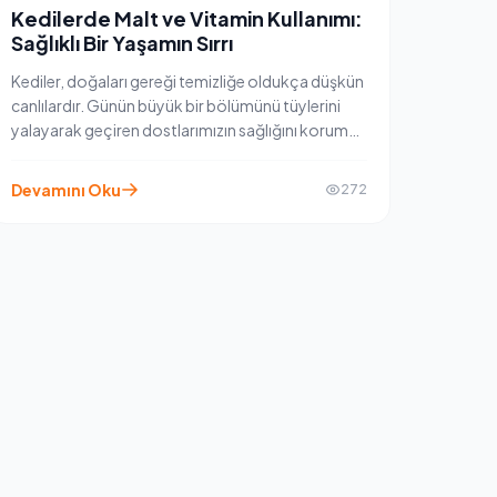
Kedilerde Malt ve Vitamin Kullanımı:
Sağlıklı Bir Yaşamın Sırrı
Kediler, doğaları gereği temizliğe oldukça düşkün
canlılardır. Günün büyük bir bölümünü tüylerini
yalayarak geçiren dostlarımızın sağlığını korumak
için bazen dışarıdan küçük desteklere ihtiyaçları
olur. İşte bu noktada kedi maltları ve
Devamını Oku
272
multivitaminler devreye giriyor. Peki, bu takviyeler
neden bu kadar önemli? Gelin, birlikte inceleyelim.