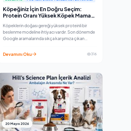
Köpeğiniz İçin En Doğru Seçim:
Protein Oranı Yüksek Köpek Maması
ve Orijen
Köpeklerin doğası gereği yüksek proteinli bir
beslenme modeline ihtiyacı vardır. Son dönemde
Google aramalarında sıkça karşımıza çıkan
protein oranı yüksek köpek maması arayışına,
dünyaca ünlü Orijen köpek maması zengin et
Devamını Oku
316
içeriği ve biyolojik olarak uygun formülüyle
mükemmel bir yanıt veriyor. Bu yazımızda, yüksek
proteinin köpekler için önemini ve Orijen
mamanın farkını inceliyoruz.
20 Mayıs 2026