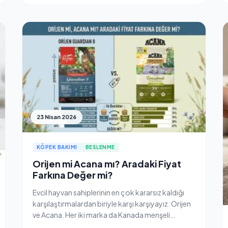
23 Nisan 2026
KÖPEK BAKIMI
BESLENME
Orijen mi Acana mı? Aradaki Fiyat
Farkına Değer mi?
Evcil hayvan sahiplerinin en çok kararsız kaldığı
karşılaştırmalardan biriyle karşı karşıyayız: Orijen
ve Acana. Her iki marka da Kanada menşeli
Champion Petfoods tarafından "Biyolojik Olarak