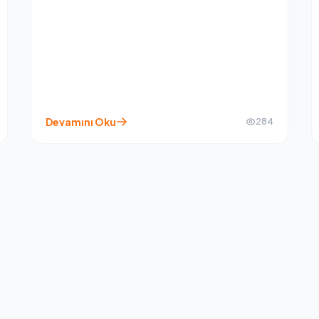
Uygun" (Biologically Appropriate) felsefesiyle
üretiliyor.
Devamını Oku
284