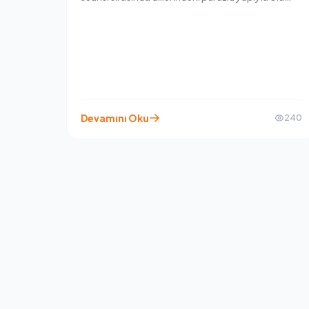
tüyleri toplarlar ve bu tüyler maalesef mideye
gider. İşte tam bu noktada, her kedi sahibinin
elinin altında bulunması gereken o "mucizevi" ürün
devreye giriyor: Kedi Macunu (Malt). Peki, kedi
macunu tam olarak ne işe yarar ve neden her kedi
için bir lüks değil, ihtiyaçtır? Gelin birlikte
inceleyelim.
Devamını Oku
240